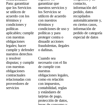
Para: garantizar
garantizar que
contacto,
que los Servicios
nuestros servicios y
información del
se utilicen de
los Servicios se
pedido, datos
acuerdo con los
utilicen de acuerdo
recopilados
términos y
con nuestros
automáticamente y,
condiciones y
términos y
en ciertos casos,
políticas
condiciones de uso y
información de
aplicables; cumplir
políticas y para
pedido de categoría
con nuestras
proteger contra o
especial de datos
obligaciones
disuadir acciones
legales; hacer
fraudulentas, ilegales
cumplir y defender
o dañinas.
nuestros derechos
y resolver
Cuando sea
disputas; y cumplir
necesario con el fin
con nuestras
de cumplir con
obligaciones
nuestras
contractuales
obligaciones legales,
relacionadas con
como en relación
proveedores de
con impuestos,
servicios
contabilidad, reglas
y estándares de
tarjetas de pago,
protección de datos,
leyes de consumo y