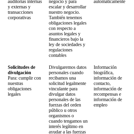
auditorías internas
negocio y para
automáticamente
y externas y
escalar y desarrollar
transacciones
nuestro negocio.
corporativas
También tenemos
obligaciones legales
con respecto a
asuntos legales y
financieros bajo la
ley de sociedades y
regulaciones
contables
Solicitudes de
Divulgaremos datos
Información
divulgación
personales cuando
biográfica,
Para: cumplir con
recibamos una
información de
nuestras
solicitud legalmente
contacto,
obligaciones
vinculante para
información de
legales
divulgar datos
recompensas e
personales de las
información de
fuerzas del orden
empleo
público u otros
organismos o
cuando tengamos un
interés legítimo en
ayudar a las fuerzas